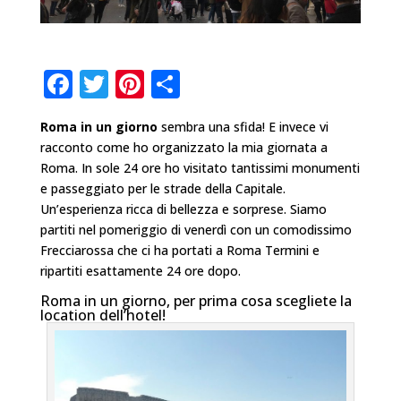
F
T
Pi
C
a
w
n
o
Roma in un giorno
sembra una sfida! E invece vi
c
it
te
n
racconto come ho organizzato la mia giornata a
e
te
r
di
Roma. In sole 24 ore ho visitato tantissimi monumenti
b
r
e
vi
e passeggiato per le strade della Capitale.
Un’esperienza ricca di bellezza e sorprese. Siamo
o
st
di
partiti nel pomeriggio di venerdì con un comodissimo
o
Frecciarossa che ci ha portati a Roma Termini e
ripartiti esattamente 24 ore dopo.
k
Roma in un giorno, per prima cosa scegliete la
location dell’hotel!