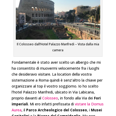
Il Colosseo dall’Hotel Palazzo Manfredi – Vista dalla mia
camera
Fondamentale è stato aver scelto un albergo che mi
ha consentito di muovermi velocemente fra i luoghi
che desideravo visitare. La location della vostra
sistemazione a Roma quindi è senz’altro la chiave per
organizzare al top il vostro soggiorno. Io ho scelto
l’hotel Palazzo Manfredi, ubicato in Via Labicana,
proprio davanti al
Colosseo
, in fondo alla Via dei
Fori
imperiali
. Mi ero infatti prefissata di
vistare la Domus
Aurea
, il
Parco Archeologico del Colosseo
, i
Musei
Capitolini
e la
Piazza del Campidoglio
. Ma non