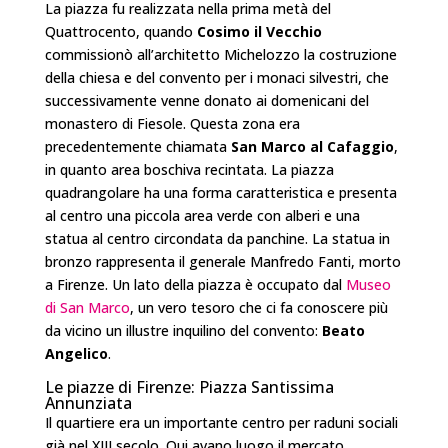
La piazza fu realizzata nella prima metà del
Quattrocento, quando
Cosimo il Vecchio
commissionò all’architetto Michelozzo la costruzione
della chiesa e del convento per i monaci silvestri, che
successivamente venne donato ai domenicani del
monastero di Fiesole. Questa zona era
precedentemente chiamata
San Marco al Cafaggio
,
in quanto area boschiva recintata. La piazza
quadrangolare ha una forma caratteristica e presenta
al centro una piccola area verde con alberi e una
statua al centro circondata da panchine. La statua in
bronzo rappresenta il generale Manfredo Fanti, morto
a Firenze. Un lato della piazza è occupato dal
Museo
di San Marco
, un vero tesoro che ci fa conoscere più
da vicino un illustre inquilino del convento:
Beato
Angelico
.
Le piazze di Firenze: Piazza Santissima
Annunziata
Il quartiere era un importante centro per raduni sociali
già nel XIII secolo. Qui avano luogo il mercato