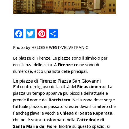
F
T
Pi
C
a
w
n
o
Photo by HELOISE WEST-VELVETPANIC
c
it
te
n
e
te
r
di
Le piazze di Firenze. Le piazze sono il simbolo per
eccellenza delle città. A
Firenze
ce ne sono di
b
r
e
vi
numerose, ecco una lista delle principali.
o
st
di
Le piazze di Firenze: Piazza San Giovanni
o
E’ il centro religioso della città del
Rinascimento
. La
piazza un tempo appariva più piccola dell’attuale e
k
prende il nome dal
Battistero
. Nella zona dove sorge
l’attuale piazza, in passato si estendeva il cimitero che
fiancheggiava la vecchia
Chiesa di Santa Reparata
,
che poi è stata trasformato nella
Cattedrale di
Santa Maria del Fiore
. Inoltre su questo spazio, si