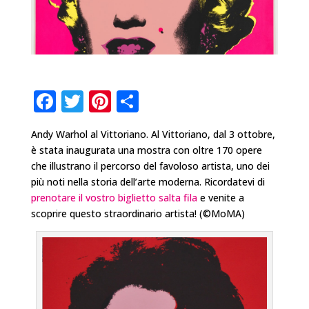
F
T
Pi
C
a
w
n
o
Andy Warhol al Vittoriano. Al Vittoriano, dal 3 ottobre,
c
it
te
n
è stata inaugurata una mostra con oltre 170 opere
e
te
r
di
che illustrano il percorso del favoloso artista, uno dei
b
r
e
vi
più noti nella storia dell’arte moderna. Ricordatevi di
prenotare il vostro biglietto salta fila
e venite a
o
st
di
scoprire questo straordinario artista! (©MoMA)
o
k